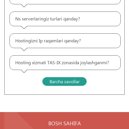
Ns serverlaringiz turlari qanday?
Hostingizni Ip raqamlari qanday?
Hosting xizmati TAS-IX zonasida joylashganmi?
Barcha savollar
BOSH SAHIFA