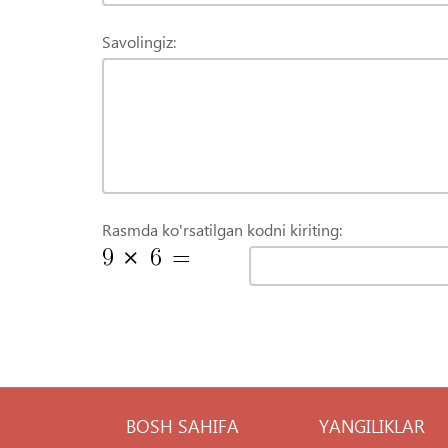
Savolingiz:
Rasmda ko'rsatilgan kodni kiriting:
BOSH SAHIFA
YANGILIKLAR