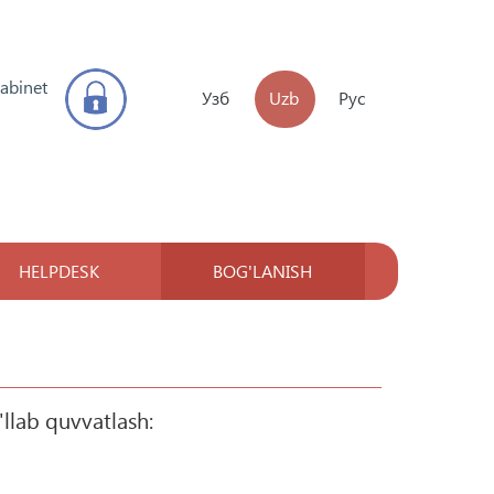
kabinet
Узб
Uzb
Рус
HELPDESK
BOG'LANISH
'llab quvvatlash: