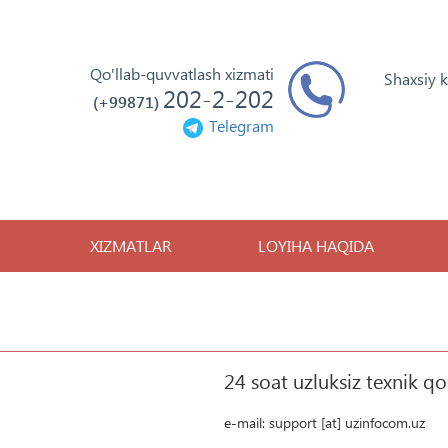
Qo'llab-quvvatlash xizmati
Shaxsiy 
202-2-202
(+99871)
Telegram
XIZMATLAR
LOYIHA HAQIDA
24 soat uzluksiz texnik qo
e-mail: support [at] uzinfocom.uz