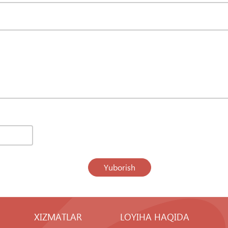
Yuborish
XIZMATLAR
LOYIHA HAQIDA