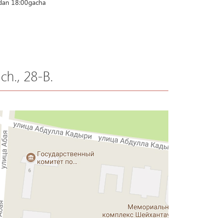
0dan 18:00gacha
ch., 28-B.