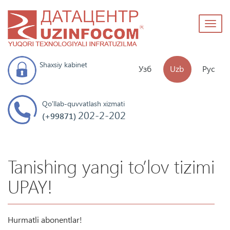
Toggl
naviga
Shaxsiy kabinet
Узб
Uzb
Рус
Qo'llab-quvvatlash xizmati
202-2-202
(+99871)
Tanishing yangi to’lov tizimi
UPAY!
Hurmatli abonentlar!