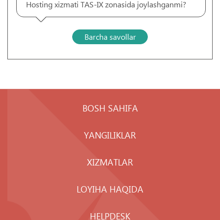
Hosting xizmati TAS-IX zonasida joylashganmi?
Barcha savollar
BOSH SAHIFA
YANGILIKLAR
XIZMATLAR
LOYIHA HAQIDA
HELPDESK