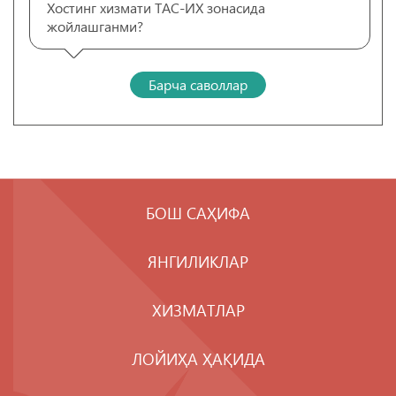
Хостинг хизмати ТАС-ИХ зонасида
жойлашганми?
Барча саволлар
БОШ САҲИФА
ЯНГИЛИКЛАР
ХИЗМАТЛАР
ЛОЙИҲА ҲАҚИДА