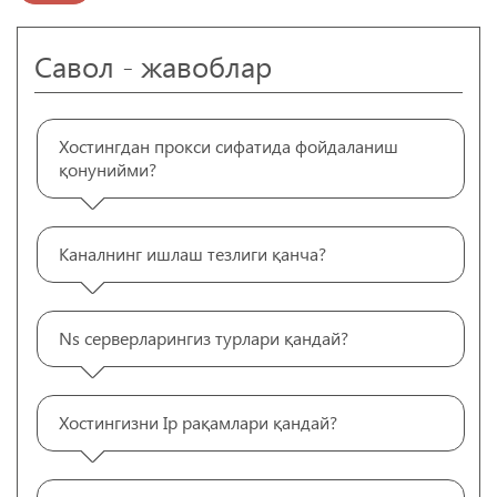
Савол - жавоблар
Хостингдан прокси сифатида фойдаланиш
қонунийми?
Каналнинг ишлаш тезлиги қанча?
Ns серверларингиз турлари қандай?
Хостингизни Ip рақамлари қандай?