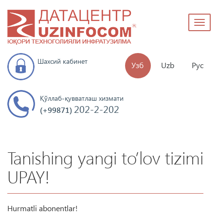
Toggl
naviga
Шахсий кабинет
Узб
Uzb
Рус
Қўллаб-қувватлаш хизмати
202-2-202
(+99871)
Tanishing yangi to’lov tizimi
UPAY!
Hurmatli abonentlar!