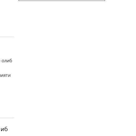
р олиб
лияти
либ