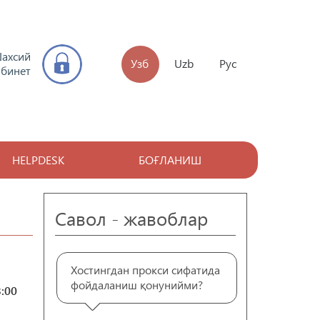
ахсий
Узб
Uzb
Рус
абинет
HELPDESK
БОҒЛАНИШ
Савол - жавоблар
Хостингдан прокси сифатида
фойдаланиш қонунийми?
3:00