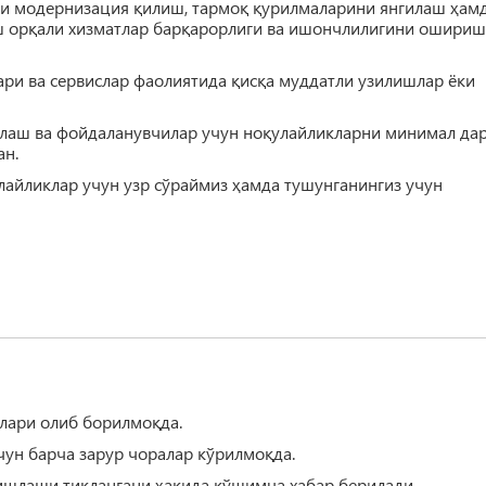
и модернизация қилиш, тармоқ қурилмаларини янгилаш ҳам
ш орқали хизматлар барқарорлиги ва ишончлилигини ошириш
ри ва сервислар фаолиятида қисқа муддатли узилишлар ёки
нлаш ва фойдаланувчилар учун ноқулайликларни минимал да
ан.
айликлар учун узр сўраймиз ҳамда тушунганингиз учун
лари олиб борилмоқда.
чун барча зарур чоралар кўрилмоқда.
ишлаши тиклангани ҳақида қўшимча хабар берилади.