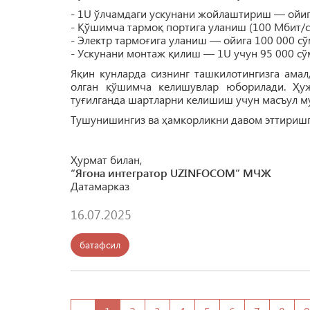
- 1U ўлчамдаги ускунани жойлаштириш — ойиг
- Қўшимча тармоқ портига уланиш (100 Мбит/с
- Электр тармоғига уланиш — ойига 100 000 сў
- Ускунани монтаж қилиш — 1U учун 95 000 сўм
Яқин кунларда сизнинг ташкилотингизга амал
олган қўшимча келишувлар юборилади. Ҳуж
туғилганда шартларни келишиш учун масъул му
Тушунишингиз ва ҳамкорликни давом эттиришг
Ҳурмат билан,
“Ягона интегратор UZINFOCOM” МЧЖ
Датамарказ
16.07.2025
батафсил