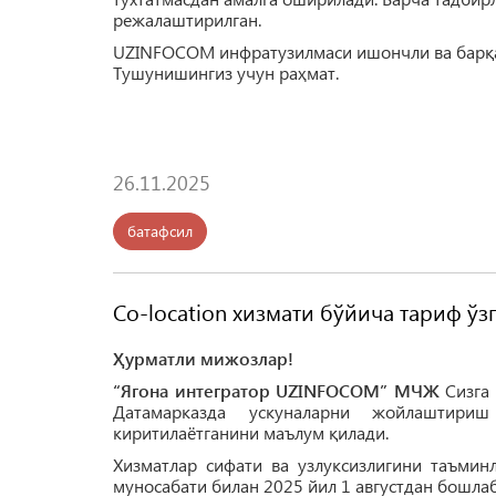
режалаштирилган.
UZINFOCOM инфратузилмаси ишончли ва барқа
Тушунишингиз учун раҳмат.
26.11.2025
батафсил
Co-location хизмати бўйича тариф ў
Ҳурматли мижозлар!
“Ягона интегратор UZINFOCOM” МЧЖ
Сизга 
Датамарказда ускуналарни жойлаштириш 
киритилаётганини маълум қилади.
Хизматлар сифати ва узлуксизлигини таъмин
муносабати билан 2025 йил 1 августдан бошла