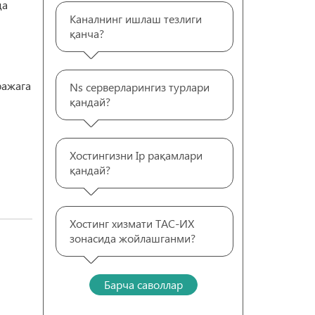
да
Каналнинг ишлаш тезлиги
қанча?
ражага
Ns серверларингиз турлари
қандай?
Хостингизни Ip рақамлари
қандай?
Хостинг хизмати ТАС-ИХ
зонасида жойлашганми?
Барча саволлар