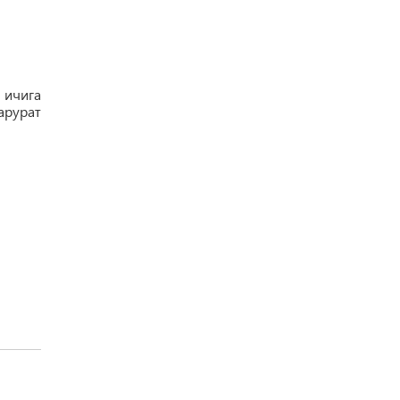
 ичига
арурат