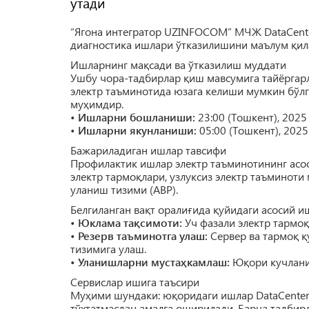
ўтади
“Ягона интегратор UZINFOCOM” МЧЖ
DataCen
диагностика ишлари ўтказилишини маълум қил
Ишларнинг мақсади ва ўтказилиш муддати
Ушбу чора-тадбирлар қиш мавсумига тайёрга
электр таъминотида юзага келиши мумкин бўлг
муҳимдир.
•
Ишларни бошланиши:
23:00 (Тошкент), 2025
•
Ишларни якунланиши:
05:00 (Тошкент), 2025
Бажариладиган ишлар тавсифи
Профилактик ишлар электр таъминотининг асо
электр тармоқлари, узлуксиз электр таъминоти 
уланиш тизими (АВР).
Белгиланган вақт оралиғида қуйидаги асосий 
•
Юклама тақсимоти:
Уч фазали электр тармо
•
Резерв таъминотга улаш:
Сервер ва тармоқ қ
тизимига улаш.
•
Уланишларни мустаҳкамлаш:
Юқори кучлани
Сервислар ишига таъсири
Муҳими шундаки: юқоридаги ишлар DataCenter
тўхтатмасдан амалга оширилади. Барча тадбир