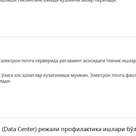
 электрон почта серверида регламент асосидаги техник ишла
 ўзига хос ҳолатлар кузатилиши мумкин. Электрон почта фао
лади.
(Data Center) режали профилактика ишлари бў