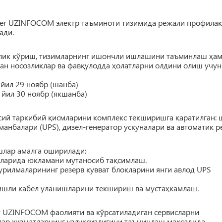
ter UZINFOCOM электр таъминоти тизимида режали профилак
ади.
рлик кўриш, тизимларнинг ишончли ишлашини таъминлаш ҳа
ан носозликлар ва фавқулодда ҳолатларни олдини олиш учун
 йил 29 ноябр (шанба)
 йил 30 ноябр (якшанба)
сий таркибий қисмларини комплекс текширишга қаратилган: 
манбалари (UPS), дизел-генератор ускуналари ва автоматик р
ишлар амалга оширилади:
қларида юкламани мутаносиб тақсимлаш.
урилмаларининг резерв қувват блокларини янги авлод UPS
шли кабел уланишларини текшириш ва мустаҳкамлаш.
 UZINFOCOM фаолияти ва кўрсатиладиган сервисларни
лар хизматларнинг узлуксизлигини таъминлаш мақсадида