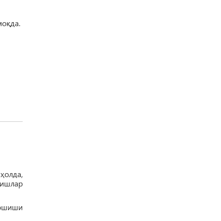
оқда.
ҳолда,
ишлар
 ошиши