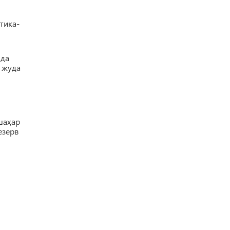
тика-
мда
 жуда
шаҳар
езерв