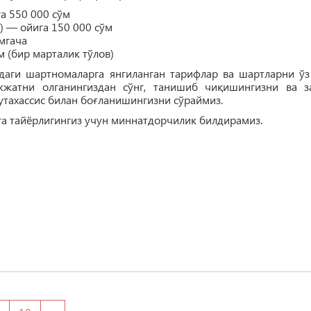
а 550 000 сўм
) — ойига 150 000 сўм
мгача
 (бир марталик тўлов)
даги шартномаларга янгиланган тарифлар ва шартларни ўз
жатни олганингиздан сўнг, танишиб чиқишингизни ва з
тахассис билан боғланишингизни сўраймиз.
а тайёрлигингиз учун миннатдорчилик билдирамиз.