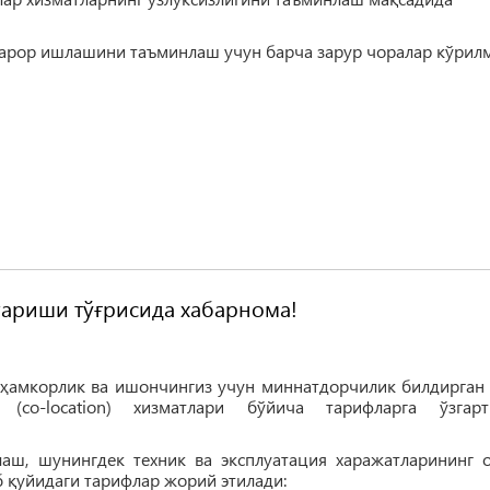
рор ишлашини таъминлаш учун барча зарур чоралар кўрилм
згариши тўғрисида хабарнома!
ҳамкорлик ва ишончингиз учун миннатдорчилик билдирган 
(co-location) хизматлари бўйича тарифларга ўзгарт
лаш, шунингдек техник ва эксплуатация харажатларининг
б қуйидаги тарифлар жорий этилади: