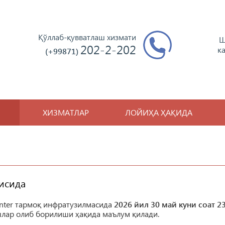
Қўллаб-қувватлаш хизмати
Ш
202-2-202
к
(+99871)
ХИЗМАТЛАР
ЛОЙИҲА ҲАҚИДА
исида
ter тармоқ инфратузилмасида
2026 йил 30 май куни соат 2
лар олиб борилиши ҳақида маълум қилади.