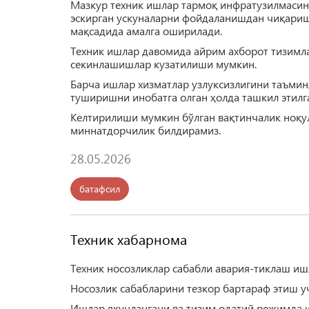
Мазкур техник ишлар тармоқ инфратузилмасин
эскирган ускуналарни фойдаланишдан чиқари
мақсадида амалга оширилади.
Техник ишлар давомида айрим ахборот тизимла
секинлашишлар кузатилиши мумкин.
Барча ишлар хизматлар узлуксизлигини таъми
туширишни инобатга олган ҳолда ташкил этилг
Келтирилиши мумкин бўлган вақтинчалик ноқул
миннатдорчилик билдирамиз.
28.05.2026
батафсил
Техник хабарнома
Техник носозликлар сабабли авария-тиклаш иш
Носозлик сабабларини тезкор бартараф этиш у
Ишлар якунлангани ва тизим одатий режимда 