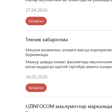
27.04.2026
батафсил
Техник хабарнома
Маълум қиламизки, ҳозирги вақтда корпоратив
борилмоқда.
Мазкур даврда хизмат фаолиятида вақтинчалик
қисқа муддатда одатий тартибда амалга ошири
26.03.2026
батафсил
UZINFOCOM маълумотлар марказида 