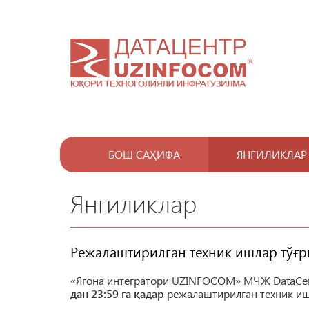
БОШ САҲИФА
ЯНГИЛИКЛАР
Янгиликлар
Режалаштирилган техник ишлар тўғр
«Ягона интегратори UZINFOCOM» МЧЖ DataCen
дан 23:59 га қадар
режалаштирилган техник иш