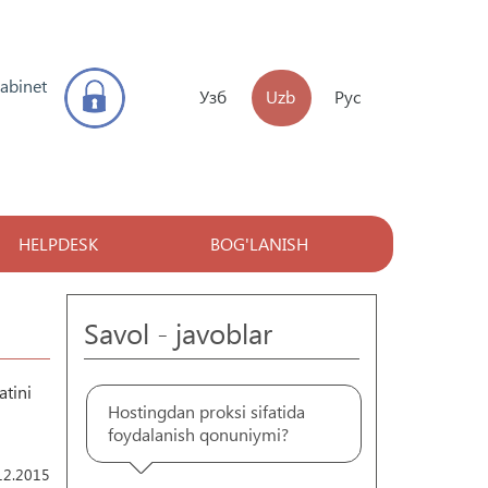
kabinet
Узб
Uzb
Рус
HELPDESK
BOG'LANISH
Savol - javoblar
atini
Hostingdan proksi sifatida
foydalanish qonuniymi?
12.2015