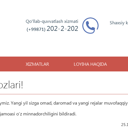
Qo'llab-quvvatlash xizmati
Shaxsiy 
202-2-202
(+99871)
XIZMATLAR
LOYIHA HAQIDA
zlari!
laymiz. Yangi yil sizga omad, daromad va yangi rejalar muvofaqqiy
amoasi o’z minnadorchiligini bildiradi.
25.