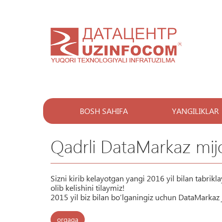
BOSH SAHIFA
YANGILIKLAR
Qadrli DataMarkaz mijo
Sizni kirib kelayotgan yangi 2016 yil bilan tabrik
olib kelishini tilaymiz!
2015 yil biz bilan bo’lganingiz uchun DataMarkaz j
orqaga