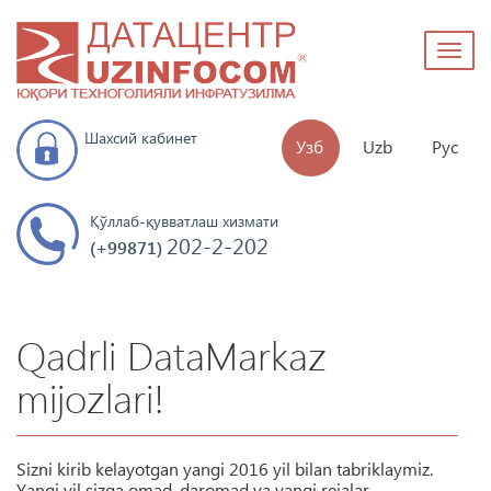
Toggl
naviga
Шахсий кабинет
Узб
Uzb
Рус
Қўллаб-қувватлаш хизмати
202-2-202
(+99871)
Qadrli DataMarkaz
mijozlari!
Sizni kirib kelayotgan yangi 2016 yil bilan tabriklaymiz.
Yangi yil sizga omad, daromad va yangi rejalar