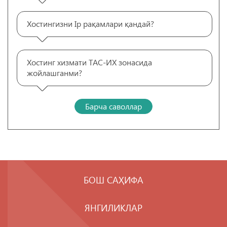
Хостингизни Ip рақамлари қандай?
Хостинг хизмати ТАС-ИХ зонасида
жойлашганми?
Барча саволлар
БОШ САҲИФА
ЯНГИЛИКЛАР