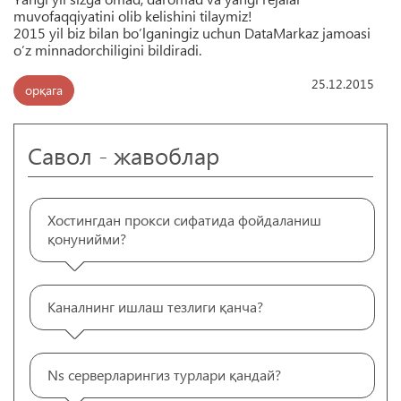
muvofaqqiyatini olib kelishini tilaymiz!
2015 yil biz bilan bo’lganingiz uchun DataMarkaz jamoasi
o’z minnadorchiligini bildiradi.
25.12.2015
орқага
Савол - жавоблар
Хостингдан прокси сифатида фойдаланиш
қонунийми?
Каналнинг ишлаш тезлиги қанча?
Ns серверларингиз турлари қандай?