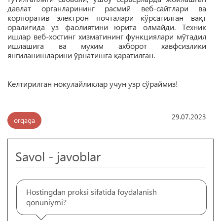
давлат органларининг расмий веб-сайтлари ва
корпоратив электрон почталари кўрсатилган вақт
оралиғида уз фаолиятини юрита олмайди. Техник
ишлар веб-хостинг хизматининг функциялари мўтадил
ишлашига ва мухим ахборот хавфсизлики
янгиланишларини ўрнатишга қаратилган.
Келтирилган нокулайликлар учун узр сўраймиз!
29.07.2023
orqaga
Savol - javoblar
Hostingdan proksi sifatida foydalanish
qonuniymi?