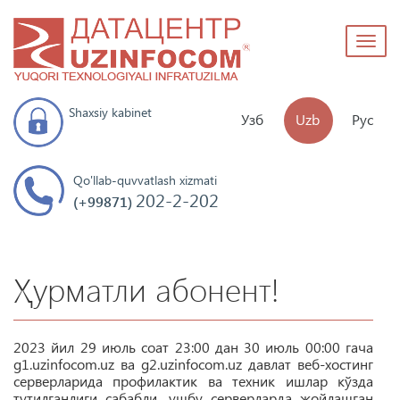
Toggl
naviga
Shaxsiy kabinet
Узб
Uzb
Рус
Qo'llab-quvvatlash xizmati
202-2-202
(+99871)
Ҳурматли абонент!
2023 йил 29 июль соат 23:00 дан
30 июль
00:00 гача
g1.uzinfocom.uz ва g2.uzinfocom.uz давлат веб-хостинг
серверларида профилактик ва техник ишлар кўзда
тутилганлиги сабабли, ушбу серверларда жойлашган