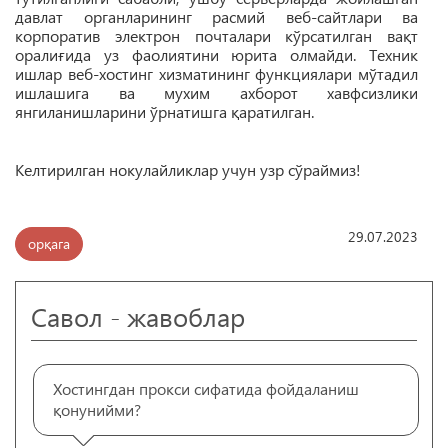
давлат органларининг расмий веб-сайтлари ва
корпоратив электрон почталари кўрсатилган вақт
оралиғида уз фаолиятини юрита олмайди. Техник
ишлар веб-хостинг хизматининг функциялари мўтадил
ишлашига ва мухим ахборот хавфсизлики
янгиланишларини ўрнатишга қаратилган.
Келтирилган нокулайликлар учун узр сўраймиз!
29.07.2023
орқага
Савол - жавоблар
Хостингдан прокси сифатида фойдаланиш
қонунийми?