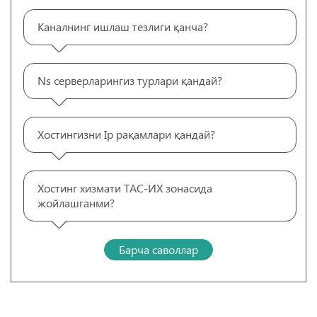
Каналнинг ишлаш тезлиги қанча?
Ns серверларингиз турлари қандай?
Хостингизни Ip рақамлари қандай?
Хостинг хизмати ТАС-ИХ зонасида
жойлашганми?
Барча саволлар