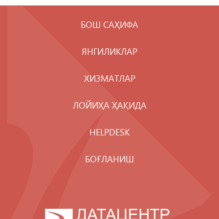
БОШ САҲИФА
ЯНГИЛИКЛАР
ХИЗМАТЛАР
ЛОЙИҲА ҲАҚИДА
HELPDESK
БОҒЛАНИШ