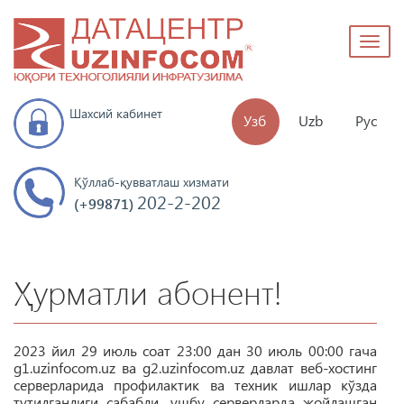
Toggl
naviga
Шахсий кабинет
Узб
Uzb
Рус
Қўллаб-қувватлаш хизмати
202-2-202
(+99871)
Ҳурматли абонент!
2023 йил 29 июль соат 23:00 дан
30 июль
00:00 гача
g1.uzinfocom.uz ва g2.uzinfocom.uz давлат веб-хостинг
серверларида профилактик ва техник ишлар кўзда
тутилганлиги сабабли, ушбу серверларда жойлашган