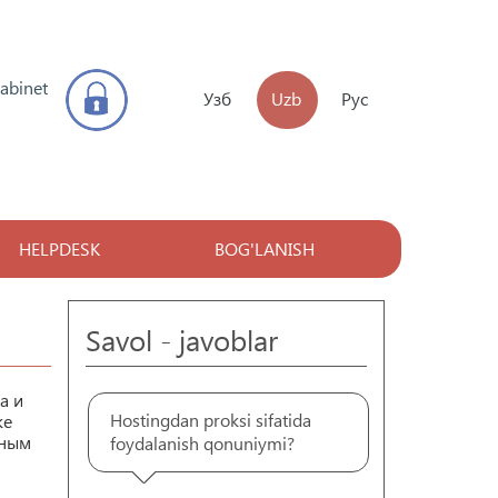
kabinet
Узб
Uzb
Рус
HELPDESK
BOG'LANISH
Savol - javoblar
а и
Hostingdan proksi sifatida
же
фным
foydalanish qonuniymi?