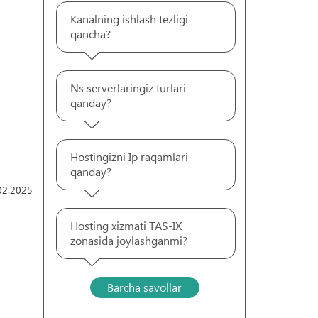
Kanalning ishlash tezligi
qancha?
Ns serverlaringiz turlari
qanday?
Hostingizni Ip raqamlari
qanday?
02.2025
Hosting xizmati TAS-IX
zonasida joylashganmi?
Barcha savollar