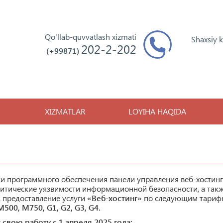
Qo'llab-quvvatlash xizmati
Shaxsiy 
202-2-202
(+99871)
XIZMATLAR
LOYIHA HAQIDA
и программного обеспечения панели управления веб-хостинг
итические уязвимости информационной безопасности, а так
 предоставление услуги
«Веб-хостинг»
по следующим тари
500, M750, G1, G2, G3, G4.
свою работу с 1 апреля 2025 года: