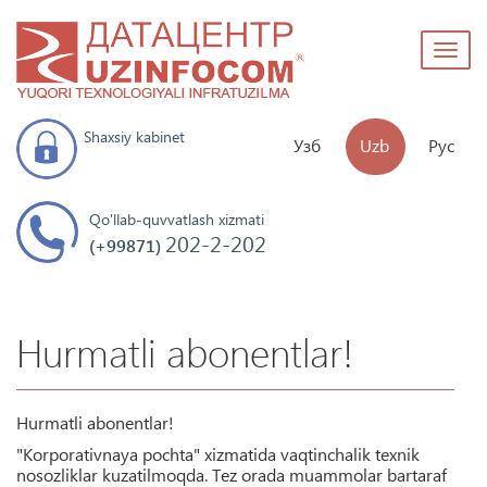
Toggl
naviga
Shaxsiy kabinet
Узб
Uzb
Рус
Qo'llab-quvvatlash xizmati
202-2-202
(+99871)
Hurmatli abonentlar!
Hurmatli abonentlar!
"Korporativnaya pochta" xizmatida vaqtinchalik texnik
nosozliklar kuzatilmoqda. Tez orada muammolar bartaraf