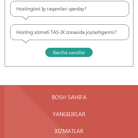
Hostingizni Ip raqamlari qanday?
Hosting xizmati TAS-IX zonasida joylashganmi?
Barcha savollar
BOSH SAHIFA
YANGILIKLAR
XIZMATLAR