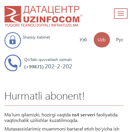
Toggl
naviga
Shaxsiy kabinet
Узб
Uzb
Рус
Qo'llab-quvvatlash xizmati
202-2-202
(+99871)
Hurmatli abonent!
Ma’lum qilamizki, hozirgi vaqtda
ns4 serveri
faoliyatida
vaqtinchalik uzilishlar kuzatilmoqda.
Mutaxassislarimiz muammoni bartaraf etish bo‘yicha ish