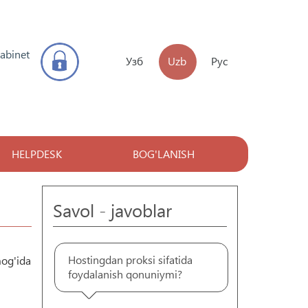
kabinet
Узб
Uzb
Рус
HELPDESK
BOG'LANISH
Savol - javoblar
Hostingdan proksi sifatida
mog'ida
foydalanish qonuniymi?