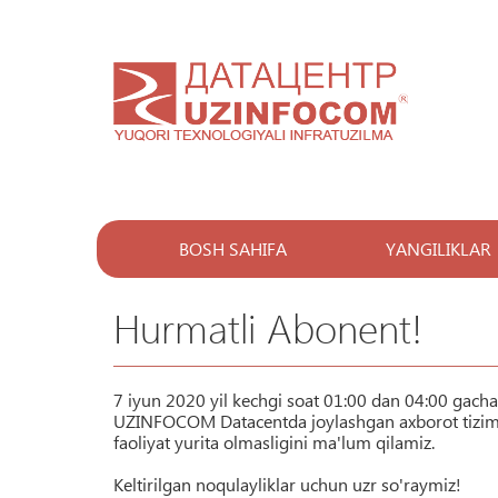
BOSH SAHIFA
YANGILIKLAR
Hurmatli Abonent!
7 iyun 2020 yil kechgi soat 01:00 dan 04:00 gacha
UZINFOCOM Datacentda joylashgan axborot tizimlar
faoliyat yurita olmasligini ma'lum qilamiz.
Keltirilgan noqulayliklar uchun uzr so'raymiz!