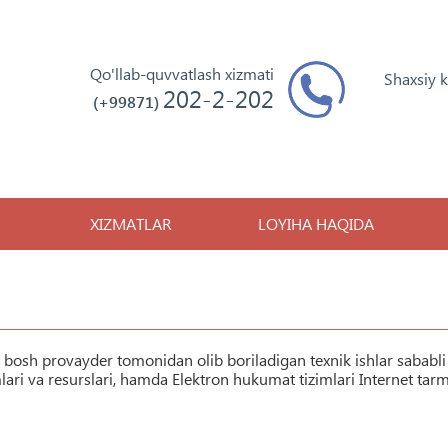
Qo'llab-quvvatlash xizmati
Shaxsiy 
202-2-202
(+99871)
XIZMATLAR
LOYIHA HAQIDA
 bosh provayder tomonidan olib boriladigan texnik ishlar sababli
i va resurslari, hamda Elektron hukumat tizimlari Internet tar