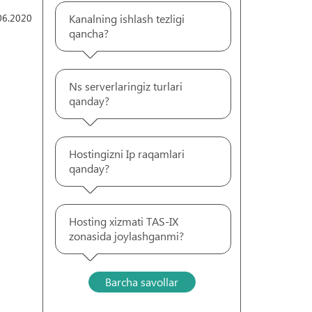
06.2020
Kanalning ishlash tezligi
qancha?
Ns serverlaringiz turlari
qanday?
Hostingizni Ip raqamlari
qanday?
Hosting xizmati TAS-IX
zonasida joylashganmi?
Barcha savollar