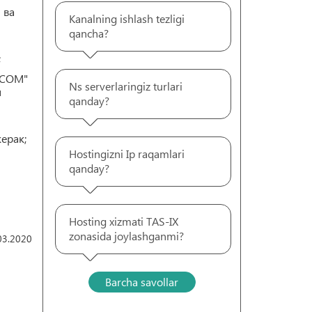
 ва
Kanalning ishlash tezligi
qancha?
;
FOCOM"
Ns serverlaringiz turlari
н
qanday?
ерак;
Hostingizni Ip raqamlari
qanday?
Hosting xizmati TAS-IX
zonasida joylashganmi?
03.2020
Barcha savollar