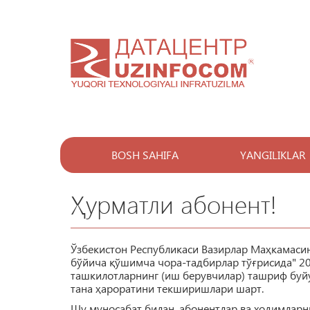
BOSH SAHIFA
YANGILIKLAR
Ҳурматли абонент!
Ўзбекистон Республикаси Вазирлар Маҳкамаси
бўйича қўшимча чора-тадбирлар тўғрисида" 20
ташкилотларнинг (иш берувчилар) ташриф буй
тана ҳароратини текширишлари шарт.
Шу муносабат билан, абонентлар ва ходимларн