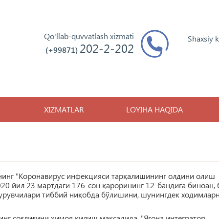
Qo'llab-quvvatlash xizmati
Shaxsiy 
202-2-202
(+99871)
XIZMATLAR
LOYIHA HAQIDA
нинг "Коронавирус инфекцияси тарқалишининг олдини олиш
20 йил 23 мартдаги 176-сон қарорининг 12-бандига биноан, 
урувчилари тиббий ниқобда бўлишини, шунингдек ходимлар
инг соғлиғини ҳимоя қилиш мақсадида, "Ягона интегратор