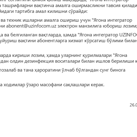
ашрифларни вақтинча амалга оширмасликни тавсия қилади
йидаги тартибга амал килишни сўрайди:
а техник ишларни амалга ошириш учун "Ягона интегратор
и abonent@uzinfocom.uz электрон манзилига юбориш лозим
да ва белгиланган вақтларда, ҳамда "Ягона интегратор UZIN
йуриш вақтини абонентларга хизмат кўрсатиш бўлими била
ларда кириши лозим, ҳамда уларнинг қурилмалари "Ягона
ан олдин дезинфекция воситалари билан ишлов берилиши к
тозалаб ва тана ҳароратини ўлчаб бўлгандан сунг бинога
ва ходимлар ўзаро масофани сақлашлари керак.
26.