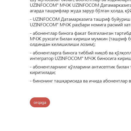
UZINFOCOM" МЧЖ UZINFOCOM Датамарказига т
агарда ташрифлар жуда зарур бўлган ҳолда, қў
- UZINFOCOM Датамарказига ташриф буйуриш в
UZINFOCOM" МЧЖ раҳбари номига расмий хатн
- абонентлар бинога факат белгиланган тартиб
МЧЖ рухсати билан кириши мумкин (ташриф бу
олдиндан келишилиши лозим);
- абонентларга бинога тиббий ниқоб ва қўлқоп
интегратор UZINFOCOM" МЧЖ биносига киришд
- абонентларнинг қўлларини антисептик билан 
киритилади;
- бинонинг ташқарисида ва ичида абонентлар 
orqaga