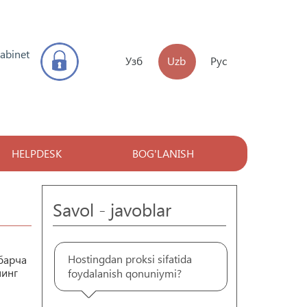
kabinet
Узб
Uzb
Рус
HELPDESK
BOG'LANISH
Savol - javoblar
Hostingdan proksi sifatida
барча
нинг
foydalanish qonuniymi?