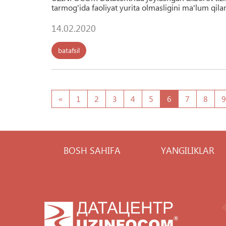
tarmog'ida faoliyat yurita olmasligini ma'lum qila
14.02.2020
batafsil
«
1
2
3
4
5
6
7
8
9
BOSH SAHIFA
YANGILIKLAR