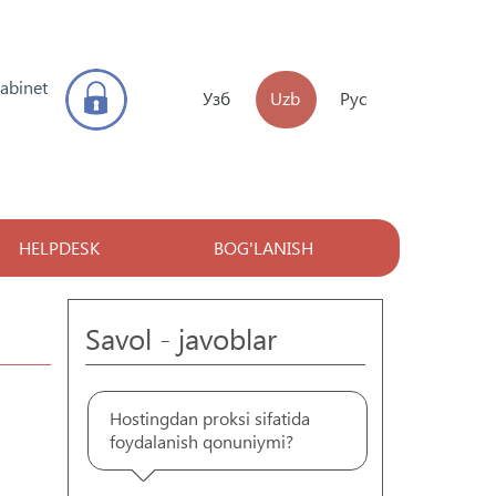
kabinet
Узб
Uzb
Рус
HELPDESK
BOG'LANISH
Savol - javoblar
Hostingdan proksi sifatida
foydalanish qonuniymi?