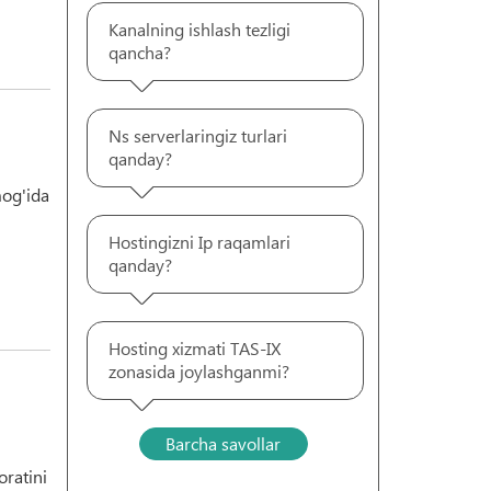
Kanalning ishlash tezligi
qancha?
Ns serverlaringiz turlari
qanday?
mog'ida
Hostingizni Ip raqamlari
qanday?
Hosting xizmati TAS-IX
zonasida joylashganmi?
Barcha savollar
oratini