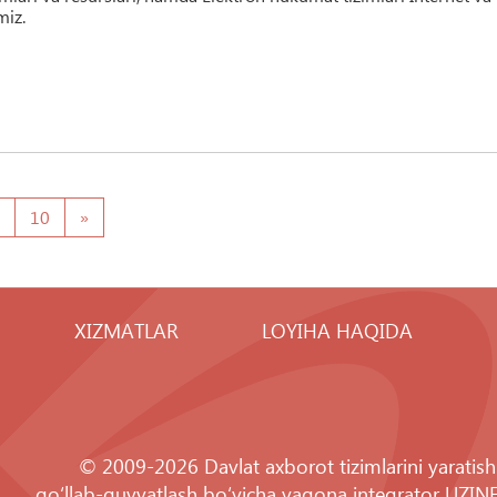
miz.
10
»
XIZMATLAR
LOYIHA HAQIDA
© 2009-2026 Davlat axborot tizimlarini yaratish
qo‘llab-quvvatlash bo‘yicha yagona integrator
UZIN