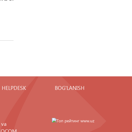
HELPDESK
BOG'LANISH
 va
FOCOM
.