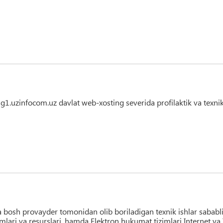
g1.uzinfocom.uz davlat web-xosting severida profilaktik va texnik
a bosh provayder tomonidan olib boriladigan texnik ishlar sababl
ari va resurslari, hamda Elektron hukumat tizimlari Internet va