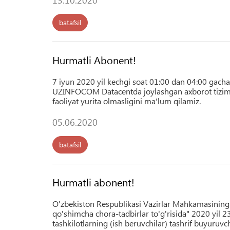
batafsil
Hurmatli Abonent!
7 iyun 2020 yil kechgi soat 01:00 dan 04:00 gacha
UZINFOCOM Datacentda joylashgan axborot tizimlar
faoliyat yurita olmasligini ma'lum qilamiz.
05.06.2020
batafsil
Hurmatli abonent!
O'zbekiston Respublikasi Vazirlar Mahkamasining "K
qo'shimcha chora-tadbirlar to'g'risida" 2020 yil 
tashkilotlarning (ish beruvchilar) tashrif buyuruvc