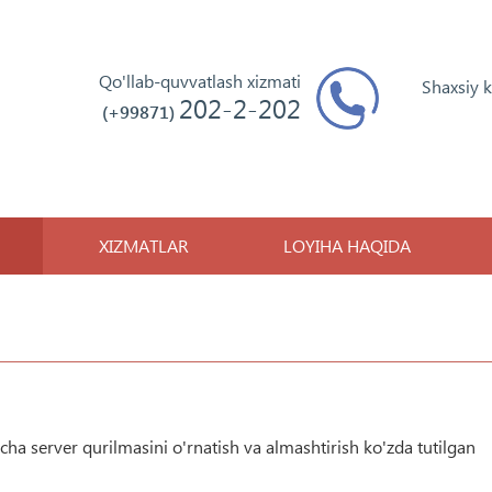
Qo'llab-quvvatlash xizmati
Shaxsiy 
202-2-202
(+99871)
XIZMATLAR
LOYIHA HAQIDA
ha server qurilmasini o'rnatish va almashtirish ko'zda tutilgan