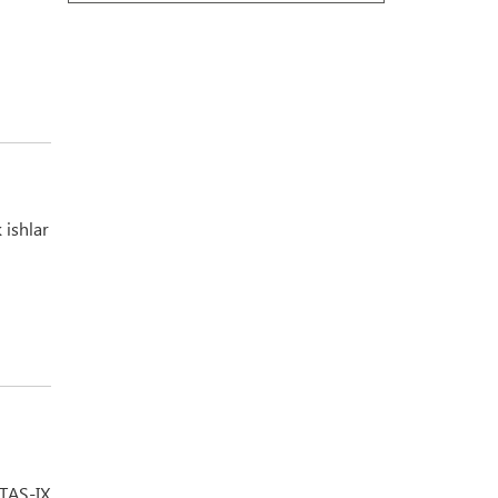
 ishlar
i
 TAS-IX