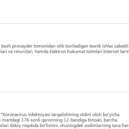
 bosh provayder tomonidan olib boriladigan texnik ishlar sababli
i va resurslari, hamda Elektron hukumat tizimlari Internet tar
oronavirus infektsiyasi tarqalishining oldini olish bo'yicha
23 martdagi 176-sonli qarorining 12-bandiga binoan, barcha
hilari tibbiy niqobda bo'lishini, shuningdek xodimlarning tana har