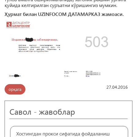
қуйида келтирилган суръатни кўришингиз мумкин.
Ҳурмат билан UZINFOCOM ДАТАМАРКАЗ жамоаси.
27.04.2016
орқага
Савол - жавоблар
Хостингдан прокси сифатида фойдаланиш