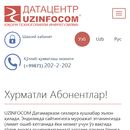
Toggl
naviga
Шахсий кабинет
Узб
Uzb
Рус
Қўллаб-қувватлаш хизмати
202-2-202
(+99871)
Хурматли Абонентлар!
UZINFOCOM Датамаркази сизларга хушхабар эълон
қилади. Эндиликда сайтингизга муроажат этганингизда
(лимит ошиб кетганида ёки хизмат учун ўз вақтида
тўлов амалга оширилмаганида) хатолик рақами ўрнига