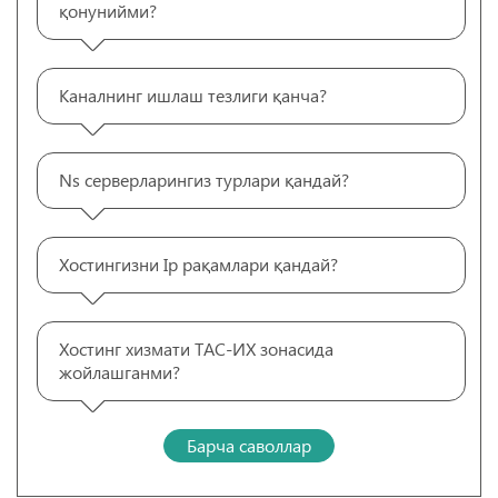
қонунийми?
Каналнинг ишлаш тезлиги қанча?
Ns серверларингиз турлари қандай?
Хостингизни Ip рақамлари қандай?
Хостинг хизмати ТАС-ИХ зонасида
жойлашганми?
Барча саволлар