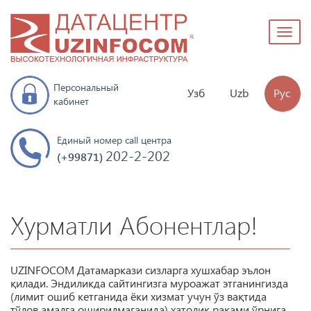
Toggl
naviga
Персональный
Узб
Uzb
Рус
кабинет
Единый номер call центра
202-2-202
(+99871)
Хурматли Абонентлар!
UZINFOCOM Датамаркази сизларга хушхабар эълон
қилади. Эндиликда сайтингизга муроажат этганингизда
(лимит ошиб кетганида ёки хизмат учун ўз вақтида
тўлов амалга оширилмаганида) хатолик рақами ўрнига