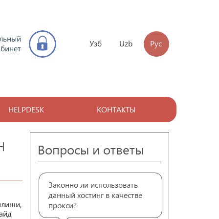
льный
Узб
Uzb
Рус
абинет
HELPDESK
КОНТАКТЫ
н
Вопросы и ответы
Законно ли использовать
данный хостинг в качестве
илиши,
прокси?
қайд