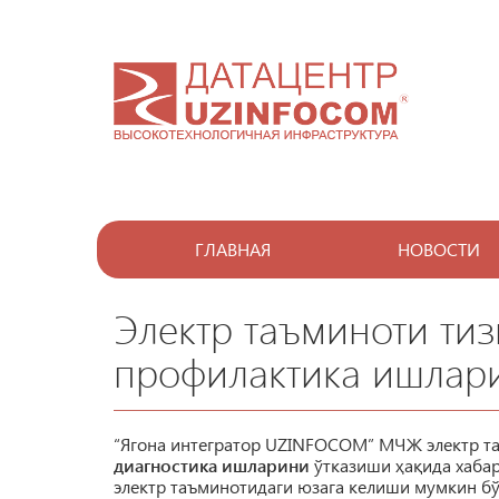
ГЛАВНАЯ
НОВОСТИ
Электр таъминоти ти
профилактика ишлари
“Ягона интегратор UZINFOCOM” МЧЖ электр т
диагностика ишларини
ўтказиши ҳақида хабар
электр таъминотидаги юзага келиши мумкин бў