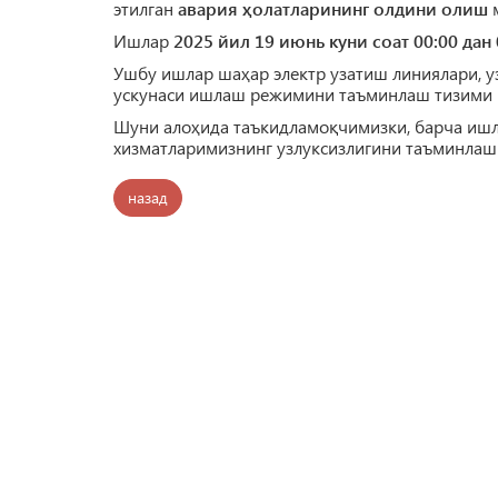
этилган
авария ҳолатларининг олдини олиш
м
Ишлар
2025 йил 19 июнь куни соат 00:00 дан 
Ушбу ишлар шаҳар электр узатиш линиялари, у
ускунаси ишлаш режимини таъминлаш тизими (
Шуни алоҳида таъкидламоқчимизки, барча иш
хизматларимизнинг узлуксизлигини таъминлаш
назад