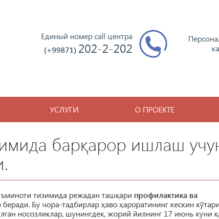
Единый номер call центра
Персона
202-2-202
к
(+99871)
УСЛУГИ
О ПРОЕКТЕ
зимида барқарор ишлаш учу
.
аъминоти тизимида режадан ташқари
профилактика ва
 беради. Бу чора-тадбирлар ҳаво ҳароратининг кескин кўтар
лган носозликлар, шунингдек, жорий йилнинг 17 июнь куни 