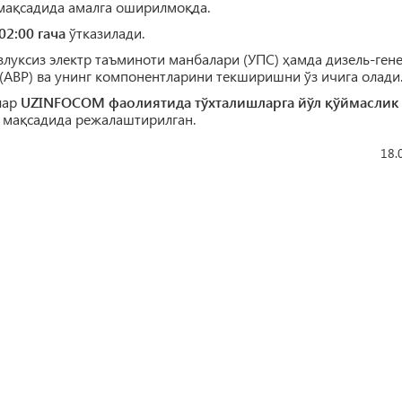
ақсадида амалга оширилмоқда.
02:00 гача
ўтказилади.
злуксиз электр таъминоти манбалари (УПС) ҳамда дизель-ген
АВР) ва унинг компонентларини текширишни ўз ичига олади
лар
UZINFOCOM фаолиятида тўхталишларга йўл қўймаслик
 мақсадида режалаштирилган.
18.