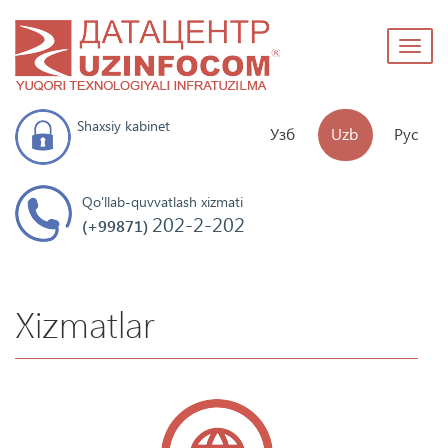
Toggl
naviga
Shaxsiy kabinet
Узб
Uzb
Рус
Qo'llab-quvvatlash xizmati
202-2-202
(+99871)
Xizmatlar