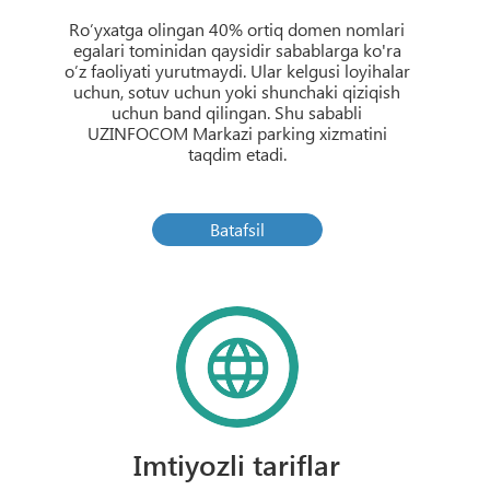
Ro’yxatga olingan 40% ortiq domen nomlari
egalari tominidan qaysidir sabablarga ko'ra
o’z faoliyati yurutmaydi. Ular kelgusi loyihalar
uchun, sotuv uchun yoki shunchaki qiziqish
uchun band qilingan. Shu sababli
UZINFOCOM Markazi parking xizmatini
taqdim etadi.
Batafsil
Imtiyozli tariflar