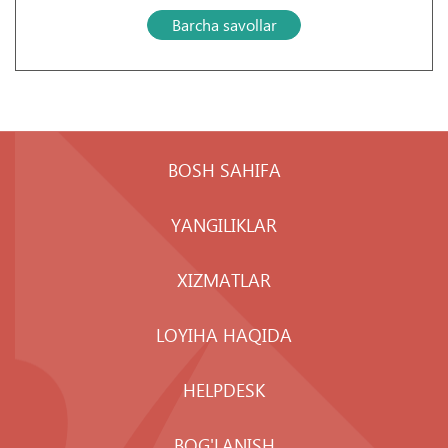
Barcha savollar
BOSH SAHIFA
YANGILIKLAR
XIZMATLAR
LOYIHA HAQIDA
HELPDESK
BOG'LANISH