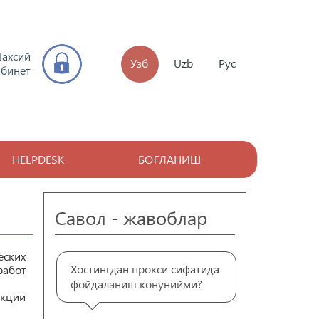
ахсий
Узб
Uzb
Рус
абинет
HELPDESK
БОҒЛАНИШ
Савол - жавоблар
еских
Хостингдан прокси сифатида
работ
фойдаланиш қонунийми?
нкции