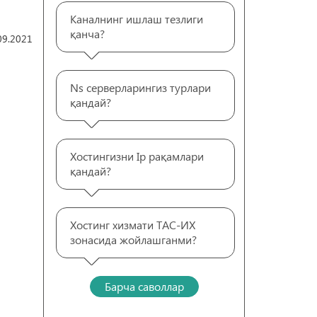
Каналнинг ишлаш тезлиги
қанча?
09.2021
Ns серверларингиз турлари
қандай?
Хостингизни Ip рақамлари
қандай?
Хостинг хизмати ТАС-ИХ
зонасида жойлашганми?
Барча саволлар