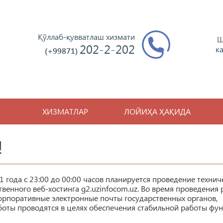
Қўллаб-қувватлаш хизмати
Ш
202-2-202
к
(+99871)
ХИЗМАТЛАР
ЛОЙИҲА ҲАҚИДА
!
 года с 23:00 до 00:00 часов планируется проведение технич
твенного веб-хостинга g2.uzinfocom.uz. Во время проведения 
орпоративные электронные почты государственных органов,
боты проводятся в целях обеспечения стабильной работы фу