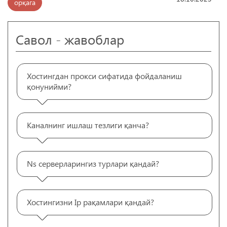
орқага
Савол - жавоблар
Хостингдан прокси сифатида фойдаланиш
қонунийми?
Каналнинг ишлаш тезлиги қанча?
Ns серверларингиз турлари қандай?
Хостингизни Ip рақамлари қандай?