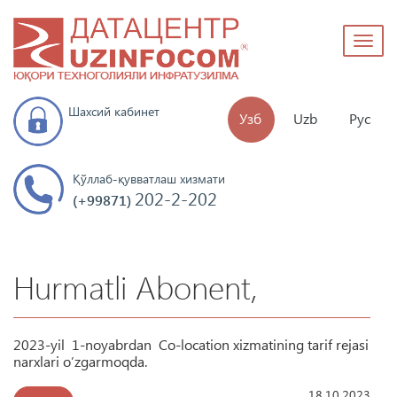
Toggl
naviga
Шахсий кабинет
Узб
Uzb
Рус
Қўллаб-қувватлаш хизмати
202-2-202
(+99871)
Hurmatli Abonent,
2023-yil 1-noyabrdan Co-location xizmatining tarif rejasi
narxlari o’zgarmoqda.
18.10.2023