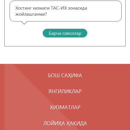
Хостинг хизмати ТАС-ИХ зонасида
жойлашганми?
Барча саволлар
БОШ САҲИФА
ЯНГИЛИКЛАР
ХИЗМАТЛАР
ЛОЙИҲА ҲАҚИДА