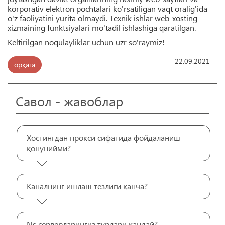
korporativ elektron pochtalari ko'rsatiligan vaqt oralig'ida
o'z faoliyatini yurita olmaydi. Texnik ishlar web-xosting
xizmaining funktsiyalari mo'tadil ishlashiga qaratilgan.
Keltirilgan noqulayliklar uchun uzr so'raymiz!
22.09.2021
орқага
Савол - жавоблар
Хостингдан прокси сифатида фойдаланиш
қонунийми?
Каналнинг ишлаш тезлиги қанча?
Ns серверларингиз турлари қандай?