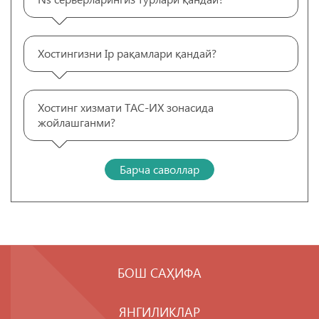
Хостингизни Ip рақамлари қандай?
Хостинг хизмати ТАС-ИХ зонасида
жойлашганми?
Барча саволлар
БОШ САҲИФА
ЯНГИЛИКЛАР