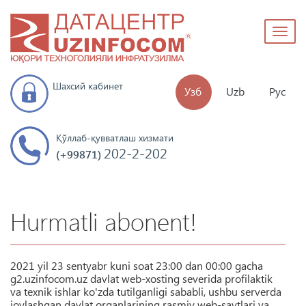
Toggl
naviga
Шахсий кабинет
Узб
Uzb
Рус
Қўллаб-қувватлаш хизмати
202-2-202
(+99871)
Hurmatli abonent!
2021 yil 23 sentyabr kuni soat 23:00 dan 00:00 gacha
g2.uzinfocom.uz davlat web-xosting severida profilaktik
va texnik ishlar ko'zda tutilganligi sababli, ushbu serverda
joylashgan davlat organlarining rasmiy web-saytlari va