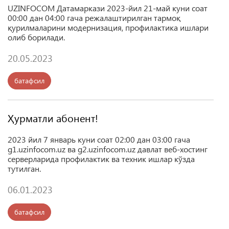
UZINFOCOM
Датамаркази
2023-
йил
21-
май
куни
соат
00:00
дан
04:00
гача
режалаштирилган
тармоқ
қурилмаларини
модернизация
,
профилактика
ишлари
олиб
борилади
.
20.05.2023
батафсил
Ҳурматли абонент!
2023 йил 7 январь куни соат 02:00 дан 03:00 гача
g1.uzinfocom.uz ва g2.uzinfocom.uz давлат веб-хостинг
серверларида профилактик ва техник ишлар кўзда
тутилган.
06.01.2023
батафсил