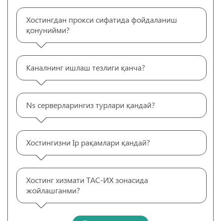
Хостингдан прокси сифатида фойдаланиш
қонунийми?
Каналнинг ишлаш тезлиги қанча?
Ns серверларингиз турлари қандай?
Хостингизни Ip рақамлари қандай?
Хостинг хизмати ТАС-ИХ зонасида
жойлашганми?