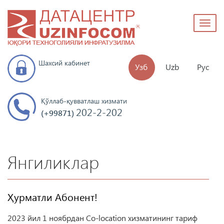
Toggl
naviga
Шахсий кабинет
Узб
Uzb
Рус
Қўллаб-қувватлаш хизмати
202-2-202
(+99871)
Янгиликлар
Ҳурматли Абонент!
2023 йил 1 ноябрдан Co-location хизматининг тариф