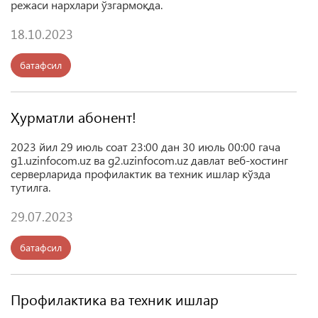
режаси нархлари ўзгармоқда.
18.10.2023
батафсил
Ҳурматли абонент!
2023 йил 29 июль соат 23:00 дан
30 июль
00:00 гача
g1.uzinfocom.uz ва g2.uzinfocom.uz давлат веб-хостинг
серверларида профилактик ва техник ишлар кўзда
тутилга.
29.07.2023
батафсил
Профилактика ва техник ишлар