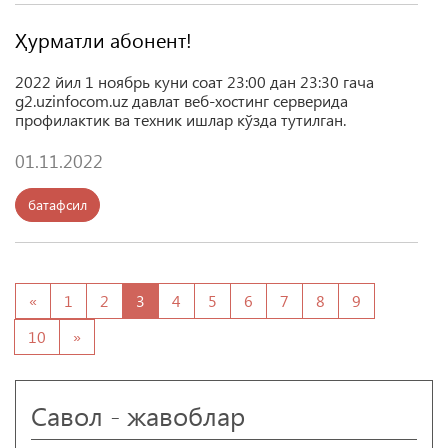
Ҳурматли абонент!
2022 йил 1 ноябрь куни соат 23:00 дан 23:30 гача
g2.uzinfocom.uz давлат веб-хостинг серверида
профилактик ва техник ишлар кўзда тутилган.
01.11.2022
батафсил
«
1
2
3
4
5
6
7
8
9
10
»
Савол - жавоблар