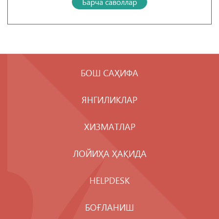
Барча саволлар
БОШ САҲИФА
ЯНГИЛИКЛАР
ХИЗМАТЛАР
ЛОЙИҲА ҲАҚИДА
HELPDESK
БОҒЛАНИШ