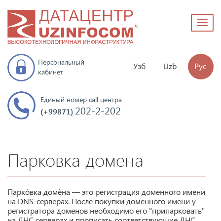
Toggl
naviga
Персональный
Узб
Uzb
Рус
кабинет
Единый номер call центра
202-2-202
(+99871)
Парковка домена
Парко́вка доме́на — это регистрация доменного имени
на DNS-серверах. После покупки доменного имени у
регистратора доменов необходимо его "припарковать"
на ДНС серверах и прописать соответствующие ДНС