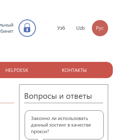
льный
Узб
Uzb
Рус
абинет
HELPDESK
КОНТАКТЫ
Вопросы и ответы
Законно ли использовать
данный хостинг в качестве
прокси?