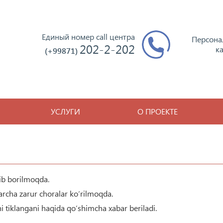
Единый номер call центра
Персона
202-2-202
к
(+99871)
УСЛУГИ
О ПРОЕКТЕ
lib borilmoqda.
archa zarur choralar ko‘rilmoqda.
hi tiklangani haqida qo‘shimcha xabar beriladi.