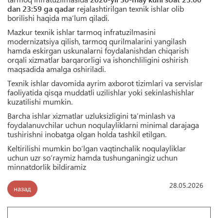
dan 23:59 ga qadar
rejalashtirilgan texnik ishlar olib
borilishi haqida ma’lum qiladi.
Mazkur texnik ishlar tarmoq infratuzilmasini
modernizatsiya qilish, tarmoq qurilmalarini yangilash
hamda eskirgan uskunalarni foydalanishdan chiqarish
orqali xizmatlar barqarorligi va ishonchliligini oshirish
maqsadida amalga oshiriladi.
Texnik ishlar davomida ayrim axborot tizimlari va servislar
faoliyatida qisqa muddatli uzilishlar yoki sekinlashishlar
kuzatilishi mumkin.
Barcha ishlar xizmatlar uzluksizligini ta’minlash va
foydalanuvchilar uchun noqulayliklarni minimal darajaga
tushirishni inobatga olgan holda tashkil etilgan.
Keltirilishi mumkin bo‘lgan vaqtinchalik noqulayliklar
uchun uzr so‘raymiz hamda tushunganingiz uchun
minnatdorlik bildiramiz
28.05.2026
назад