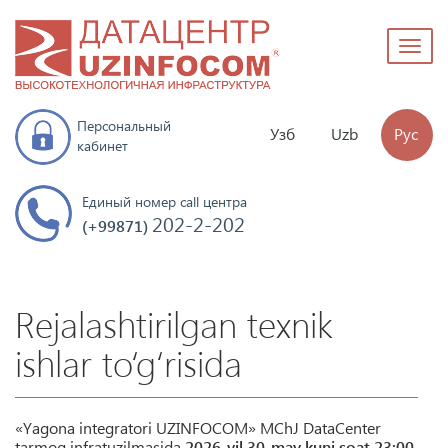
Toggl
naviga
Персональный
Узб
Uzb
Рус
кабинет
Единый номер call центра
202-2-202
(+99871)
Rejalashtirilgan texnik
ishlar to‘g‘risida
«Yagona integratori UZINFOCOM» MChJ DataCenter
tarmoq infratuzilmasida
2026-yil 30-may kuni soat 23:00