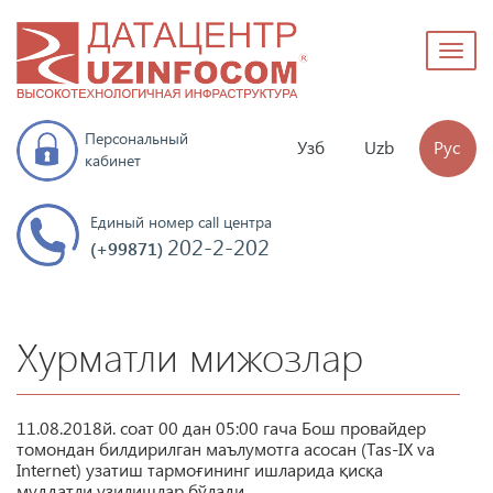
Toggl
naviga
Персональный
Узб
Uzb
Рус
кабинет
Единый номер call центра
202-2-202
(+99871)
Хурматли мижозлар
11.08.2018й. соат 00 дан 05:00 гача Бош провайдер
томондан билдирилган маълумотга асосан (Tas-IX va
Internet) узатиш тармоғининг ишларида қисқа
муддатли узилишлар бўлади.