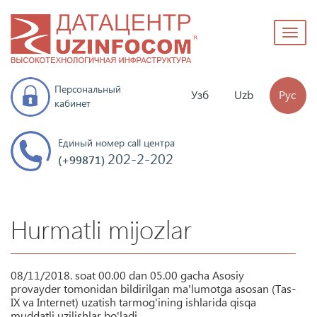
Toggl
naviga
Персональный
Узб
Uzb
Рус
кабинет
Единый номер call центра
202-2-202
(+99871)
Hurmatli mijozlar
08/11/2018. soat 00.00 dan 05.00 gacha Asosiy
provayder tomonidan bildirilgan ma'lumotga asosan (Tas-
IX va Internet) uzatish tarmog'ining ishlarida qisqa
muddatli uzilishlar bo'ladi.