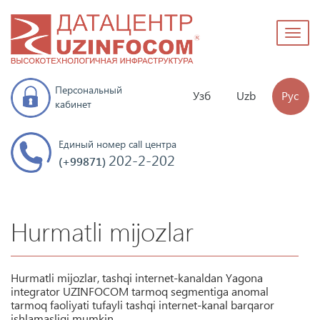
Toggl
naviga
Персональный
Узб
Uzb
Рус
кабинет
Единый номер call центра
202-2-202
(+99871)
Hurmatli mijozlar
Hurmatli mijozlar, tashqi internet-kanaldan Yagona
integrator UZINFOCOM tarmoq segmentiga anomal
tarmoq faoliyati tufayli tashqi internet-kanal barqaror
ishlamasligi mumkin.