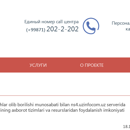
Единый номер call центра
Персона
202-2-202
к
(+99871)
УСЛУГИ
О ПРОЕКТЕ
hlar olib borilishi munosabati bilan ns4.uzinfocom.uz serverida
ng axborot tizimlari va resurslaridan foydalanish imkoniyati
18.