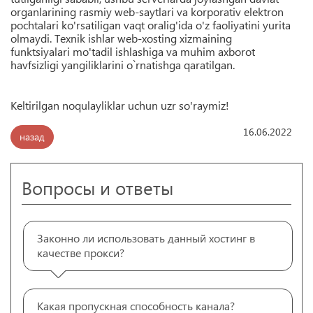
organlarining rasmiy web-saytlari va korporativ elektron
pochtalari ko'rsatiligan vaqt oralig'ida o'z faoliyatini yurita
olmaydi. Texnik ishlar web-xosting xizmaining
funktsiyalari mo'tadil ishlashiga va muhim axborot
havfsizligi yangiliklarini o`rnatishga qaratilgan.
Keltirilgan noqulayliklar uchun uzr so'raymiz!
16.06.2022
назад
Вопросы и ответы
Законно ли использовать данный хостинг в
качестве прокси?
Какая пропускная способность канала?