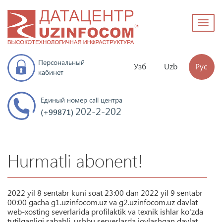
Toggl
naviga
Персональный
Узб
Uzb
Рус
кабинет
Единый номер call центра
202-2-202
(+99871)
Hurmatli abonent!
2022 yil 8 sentabr kuni soat 23:00 dan 2022 yil 9 sentabr
00:00 gacha g1.uzinfocom.uz va g2.uzinfocom.uz davlat
web-xosting severlarida profilaktik va texnik ishlar ko'zda
tutilganligi sababli, ushbu serverlarda joylashgan davlat