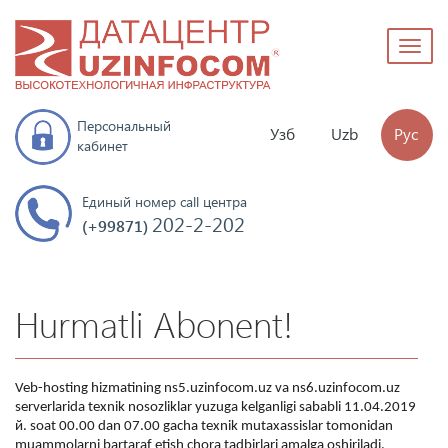
Toggl
naviga
Персональный
Узб
Uzb
Рус
кабинет
Единый номер call центра
202-2-202
(+99871)
Hurmatli Abonent!
Veb-hosting hizmatining ns5.uzinfocom.uz va ns6.uzinfocom.uz
serverlarida texnik nosozliklar yuzuga kelganligi sababli 11.04.2019
й. soat 00.00 dan 07.00 gacha texnik mutaxassislar tomonidan
muammolarni bartaraf etish chora tadbirlari amalga oshiriladi.