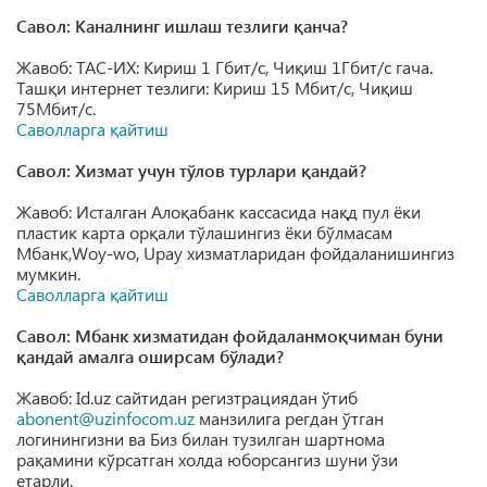
Савол: Каналнинг ишлаш тезлиги қанча?
Жавоб: ТАС-ИХ: Кириш 1 Гбит/с, Чиқиш 1Гбит/с гача.
Ташқи интернет тезлиги: Кириш 15 Мбит/с, Чиқиш
75Мбит/с.
Саволларга қайтиш
Савол: Хизмат учун тўлов турлари қандай?
Жавоб: Исталган Алоқабанк кассасида нақд пул ёки
пластик карта орқали тўлашингиз ёки бўлмасам
Мбанк,Woy-wo, Upay хизматларидан фойдаланишингиз
мумкин.
Саволларга қайтиш
Савол: Мбанк хизматидан фойдаланмоқчиман буни
қандай амалга оширсам бўлади?
Жавоб: Id.uz сайтидан регизтрациядан ўтиб
abonent@uzinfocom.uz
манзилига регдан ўтган
логинингизни ва Биз билан тузилган шартнома
рақамини кўрсатган холда юборсангиз шуни ўзи
етарли.