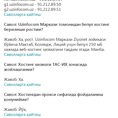
g1.uzinfocom.uz - 91.212.89.50
g2.uzinfocom.uz - 91.212.89.51
Саволларга қайтиш
Савол: Uzinfocom Маркази томонидан бепул хостинг
берилиши ростми?
Жавоб: Ха, рост. Uzinfocom Маркази Ziyonet лойихаси
бўйича Мактаб, Колледж, Лицей учун бепул 250 мб
хажмда веб-хостинг хизматини тақдим этади. Манба.
Саволларга қайтиш
Савол: Хостинг хизмати ТАС-ИХ зонасида
жойлашганми?
Жавоб: Ха.
Саволларга қайтиш
Савол: Хостингдан прокси сифатида фойдаланиш
қонунийми?
Жавоб: Йўқ.
Саволларга қайтиш