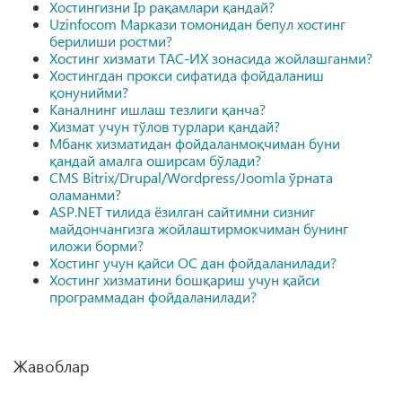
Хостингизни Ip рақамлари қандай?
Uzinfocom Маркази томонидан бепул хостинг
берилиши ростми?
Хостинг хизмати ТАС-ИХ зонасида жойлашганми?
Хостингдан прокси сифатида фойдаланиш
қонунийми?
Каналнинг ишлаш тезлиги қанча?
Хизмат учун тўлов турлари қандай?
Мбанк хизматидан фойдаланмоқчиман буни
қандай амалга оширсам бўлади?
CMS Bitrix/Drupal/Wordpress/Joomla ўрната
оламанми?
ASP.NET тилида ёзилган сайтимни сизниг
майдончангизга жойлаштирмокчиман бунинг
иложи борми?
Хостинг учун қайси ОС дан фойдаланилади?
Хостинг хизматини бошқариш учун қайси
программадан фойдаланилади?
Жавоблар