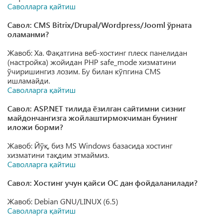
Саволларга қайтиш
Савол: CMS Bitrix/Drupal/Wordpress/Jooml ўрната
оламанми?
Жавоб: Ха. Фақатгина веб-хостинг плеск панелидан
(настройка) жойидан PHP safe_mode хизматини
ўчиришингиз лозим. Бу билан кўпгина CMS
ишламайди.
Саволларга қайтиш
Савол: ASP.NET тилида ёзилган сайтимни сизниг
майдончангизга жойлаштирмокчиман бунинг
иложи борми?
Жавоб: Йўқ, биз MS Windows базасида хостинг
хизматини тақдим этмаймиз.
Саволларга қайтиш
Савол: Хостинг учун қайси ОС дан фойдаланилади?
Жавоб: Debian GNU/LINUX (6.5)
Саволларга қайтиш