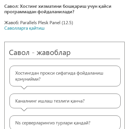
Савол: Хостинг хизматини бошқариш учун қайси
программадан фойдаланилади?
Жавоб: Parallels Plesk Panel (12.5)
Саволларга қайтиш
Савол - жавоблар
Хостингдан прокси сифатида фойдаланиш
қонунийми?
Каналнинг ишлаш тезлиги қанча?
Ns серверларингиз турлари қандай?