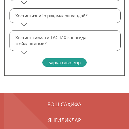
Хостингизни Ip рақамлари қандай?
Хостинг хизмати ТАС-ИХ зонасида
жойлашганми?
Барча саволлар
БОШ САҲИФА
ЯНГИЛИКЛАР