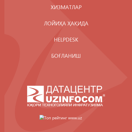
ХИЗМАТЛАР
ЛОЙИҲА ҲАҚИДА
HELPDESK
БОҒЛАНИШ