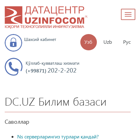
Toggl
naviga
Шахсий кабинет
Узб
Uzb
Рус
Қўллаб-қувватлаш хизмати
202-2-202
(+99871)
DC.UZ Билим базаси
Саволлар
Ns серверларингиз турлари қандай?